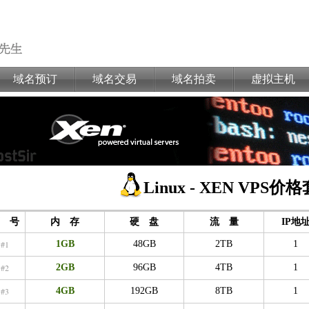
域名预订
域名交易
域名拍卖
虚拟主机
Linux - XEN VPS价
 号
内 存
硬 盘
流 量
IP地
#1
1GB
48GB
2TB
1
#2
2GB
96GB
4TB
1
#3
4GB
192GB
8TB
1