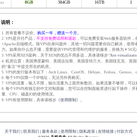
#4
8GB
384GB
16TB
1
说明：
1. 所有套餐不议价。
购买一年，赠送一个月。
2. VPS是月付产品，
不支持免费试用和退款
，可以免费安装Web服务器软件，例如A
+Apache后端模式。除VPS自身问题外，其他一切问题需要你自己解决，使用
力。如果你什么也不懂，需要提供VPS代管理和代维护的服务，价格为￥50元
3. VPS采用XEN架构，关于XEN的优点不用多说，具体请移步“
Xen virtualizati
4. 机房位置：美国弗里蒙特、美国达拉斯、美国亚特兰大、美国纽瓦克、英
的“备注”中提交所在的机房。
5. VPS的发行版本有以下：Arch Linux、CentOS、Debian、Fedora、Gentoo、op
6. 每个VPS仅限一个IP地址，无法另外再购买。
7. VPS的流量，输入不限，输出流量为上面所标数目。如果流量不够用，可以
8. 每个VPS均有独立的中文控制面板，您可以在控制面板里进行如下操作：
量、CPU、磁盘IO的使用情况。
9. VPS有使用限制，具体请移步
《使用限制》
。
关于我们
|
联系我们
|
服务条款
|
使用限制
|
隐私政策
|
友情链接
|
付款方式